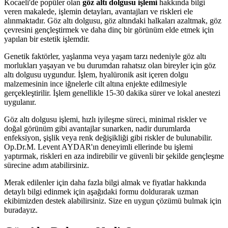
Kocaeli'de popüler olan
göz altı dolgusu işlemi
hakkında bilgi
veren makalede, işlemin detayları, avantajları ve riskleri ele
alınmaktadır. Göz altı dolgusu, göz altındaki halkaları azaltmak, göz
çevresini gençleştirmek ve daha dinç bir görünüm elde etmek için
yapılan bir estetik işlemdir.
Genetik faktörler, yaşlanma veya yaşam tarzı nedeniyle göz altı
morlukları yaşayan ve bu durumdan rahatsız olan bireyler için göz
altı dolgusu uygundur. İşlem, hyalüronik asit içeren dolgu
malzemesinin ince iğnelerle cilt altına enjekte edilmesiyle
gerçekleştirilir. İşlem genellikle 15-30 dakika sürer ve lokal anestezi
uygulanır.
Göz altı dolgusu işlemi, hızlı iyileşme süreci, minimal riskler ve
doğal görünüm gibi avantajlar sunarken, nadir durumlarda
enfeksiyon, şişlik veya renk değişikliği gibi riskler de bulunabilir.
Op.Dr.M. Levent AYDAR'ın deneyimli ellerinde bu işlemi
yaptırmak, riskleri en aza indirebilir ve güvenli bir şekilde gençleşme
sürecine adım atabilirsiniz.
Merak edilenler için daha fazla bilgi almak ve fiyatlar hakkında
detaylı bilgi edinmek için aşağıdaki formu doldurarak uzman
ekibimizden destek alabilirsiniz. Size en uygun çözümü bulmak için
buradayız.