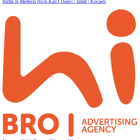
Birlik İş Merkezi No:6 Kat:3 Daire:7
İzmit / Kocaeli