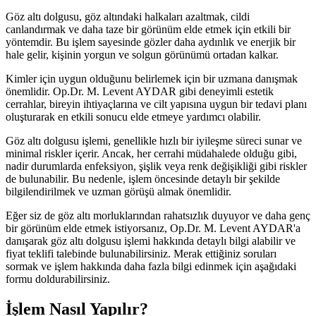
Göz altı dolgusu, göz altındaki halkaları azaltmak, cildi
canlandırmak ve daha taze bir görünüm elde etmek için etkili bir
yöntemdir. Bu işlem sayesinde gözler daha aydınlık ve enerjik bir
hale gelir, kişinin yorgun ve solgun görünümü ortadan kalkar.
Kimler için uygun olduğunu belirlemek için bir uzmana danışmak
önemlidir. Op.Dr. M. Levent AYDAR gibi deneyimli estetik
cerrahlar, bireyin ihtiyaçlarına ve cilt yapısına uygun bir tedavi planı
oluşturarak en etkili sonucu elde etmeye yardımcı olabilir.
Göz altı dolgusu işlemi, genellikle hızlı bir iyileşme süreci sunar ve
minimal riskler içerir. Ancak, her cerrahi müdahalede olduğu gibi,
nadir durumlarda enfeksiyon, şişlik veya renk değişikliği gibi riskler
de bulunabilir. Bu nedenle, işlem öncesinde detaylı bir şekilde
bilgilendirilmek ve uzman görüşü almak önemlidir.
Eğer siz de göz altı morluklarından rahatsızlık duyuyor ve daha genç
bir görünüm elde etmek istiyorsanız, Op.Dr. M. Levent AYDAR'a
danışarak göz altı dolgusu işlemi hakkında detaylı bilgi alabilir ve
fiyat teklifi talebinde bulunabilirsiniz. Merak ettiğiniz soruları
sormak ve işlem hakkında daha fazla bilgi edinmek için aşağıdaki
formu doldurabilirsiniz.
İşlem Nasıl Yapılır?