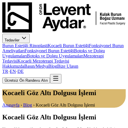
Tedaviler
Burun Estetiği Rinoplasti
Kocaeli Burun Estetiği
Fonksiyonel Burun
Ameliyatları
Fonksiyonel Burun Estetiği
Botoks ve Dolgu
Uygulamaları
Botoks ve Dolgu Uygulamaları
Mezoterapi
Tedavisi
Kocaeli Mezoterapi Tedavisi
Hakkımızda
Basın/Medya
Blog
Bize Ulaşın
TR
·
EN
·
DE
Ücretsiz Ön Randevu Alın
Kocaeli Göz Altı Dolgusu İşlemi
Anasayfa
›
Blog
›
Kocaeli Göz Altı Dolgusu İşlemi
Kocaeli Göz Altı Dolgusu İşlemi