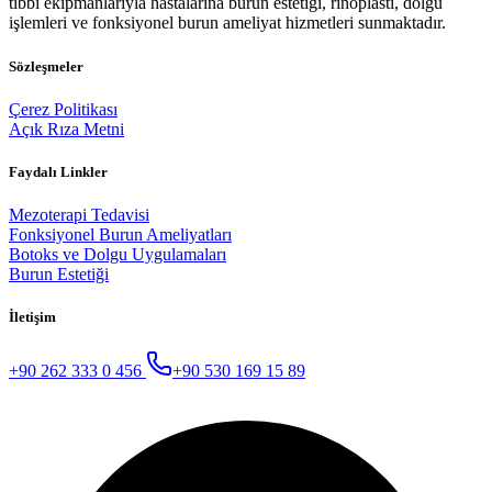
tıbbi ekipmanlarıyla hastalarına burun estetiği, rinoplasti, dolgu
işlemleri ve fonksiyonel burun ameliyat hizmetleri sunmaktadır.
Sözleşmeler
Çerez Politikası
Açık Rıza Metni
Faydalı Linkler
Mezoterapi Tedavisi
Fonksiyonel Burun Ameliyatları
Botoks ve Dolgu Uygulamaları
Burun Estetiği
İletişim
+90 262 333 0 456
+90 530 169 15 89