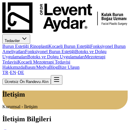
Tedaviler
Burun Estetiği Rinoplasti
Kocaeli Burun Estetiği
Fonksiyonel Burun
Ameliyatları
Fonksiyonel Burun Estetiği
Botoks ve Dolgu
Uygulamaları
Botoks ve Dolgu Uygulamaları
Mezoterapi
Tedavisi
Kocaeli Mezoterapi Tedavisi
Hakkımızda
Basın/Medya
Blog
Bize Ulaşın
TR
·
EN
·
DE
Ücretsiz Ön Randevu Alın
İletişim
Kurumsal
›
İletişim
İletişim Bilgileri