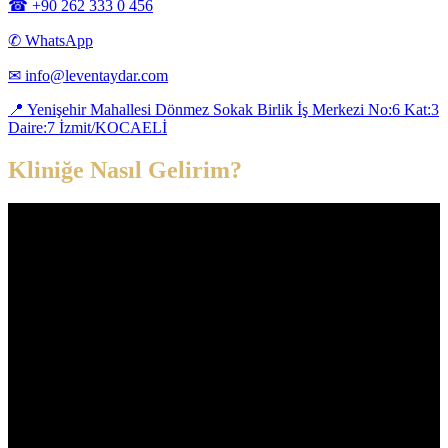
☎
+90 262 333 0 456
✆ WhatsApp
✉
info@leventaydar.com
📍
Yenişehir Mahallesi Dönmez Sokak Birlik İş Merkezi No:6 Kat:3
Daire:7 İzmit/KOCAELİ
Kliniğe Nasıl Gelirim?