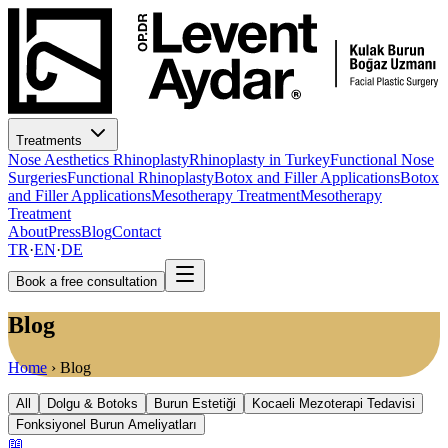
Treatments
Nose Aesthetics Rhinoplasty
Rhinoplasty in Turkey
Functional Nose
Surgeries
Functional Rhinoplasty
Botox and Filler Applications
Botox
and Filler Applications
Mesotherapy Treatment
Mesotherapy
Treatment
About
Press
Blog
Contact
TR
·
EN
·
DE
Book a free consultation
Blog
Home
›
Blog
All
Dolgu & Botoks
Burun Estetiği
Kocaeli Mezoterapi Tedavisi
Fonksiyonel Burun Ameliyatları
📖