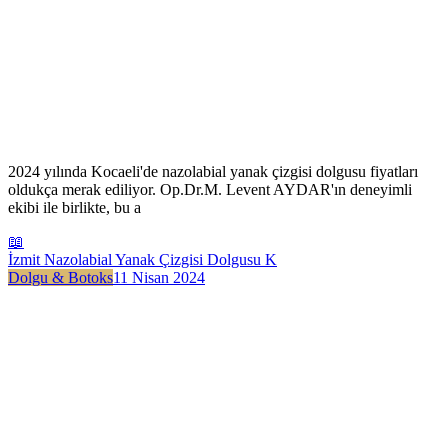
2024 yılında Kocaeli'de nazolabial yanak çizgisi dolgusu fiyatları
oldukça merak ediliyor. Op.Dr.M. Levent AYDAR'ın deneyimli
ekibi ile birlikte, bu a
📖
İzmit Nazolabial Yanak Çizgisi Dolgusu K
Dolgu & Botoks
11 Nisan 2024