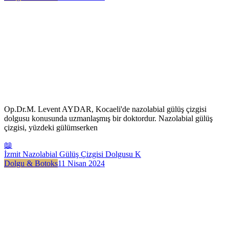
Op.Dr.M. Levent AYDAR, Kocaeli'de nazolabial gülüş çizgisi
dolgusu konusunda uzmanlaşmış bir doktordur. Nazolabial gülüş
çizgisi, yüzdeki gülümserken
📖
İzmit Nazolabial Gülüş Çizgisi Dolgusu K
Dolgu & Botoks
11 Nisan 2024