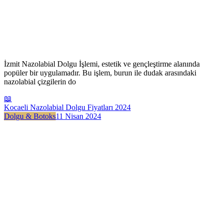
İzmit Nazolabial Dolgu İşlemi, estetik ve gençleştirme alanında
popüler bir uygulamadır. Bu işlem, burun ile dudak arasındaki
nazolabial çizgilerin do
📖
Kocaeli Nazolabial Dolgu Fiyatları 2024
Dolgu & Botoks
11 Nisan 2024