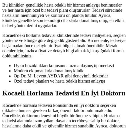
Bu klinikler, genellikle hasta odaklı bir hizmet anlayışı benimserler
ve her hasta için özel bir tedavi planı oluştururlar. Tedavi sürecinde
hastaların memnuniyeti ve konforu ön planda tutulur. Ayrıca,
klinikler genellikle son teknoloji cihazlarla donatılmış olup, en etkili
tedavi yöntemlerini uygularlar.
Kocaeli'deki horlama tedavisi kliniklerinde tedavi maliyetleri, seçilen
yönteme ve kliniğe göre değişiklik gösterebilir. Bu nedenle, tedaviye
başlamadan önce detaylı bir fiyat bilgisi almak önemlidir. Merak
edenler için, hızlıca fiyat ve detaylı bilgi almak için aşağıdaki formu
doldurabilirsiniz.
Uyku bozuklukları konusunda uzmanlaşmış tıp merkezi
Modern ekipmanlarla donatılmış klinik
Op.Dr. M. Levent AYDAR gibi deneyimli doktorlar
Özel tedavi planları ve hasta odaklı hizmet anlayışı
Kocaeli Horlama Tedavisi En İyi Doktoru
Kocaeli'de horlama tedavisi konusunda en iyi doktoru seçerken
dikkate alınması gereken birkaç önemli faktör bulunmaktadır.
Öncelikle, doktorun deneyimi büyük bir öneme sahiptir. Horlama
tedavisi alanında uzun yıllara dayanan tecrübeye sahip bir doktor,
hastalarına daha etkili ve güvenilir hizmet sunabilir. Ayrıca, doktorun