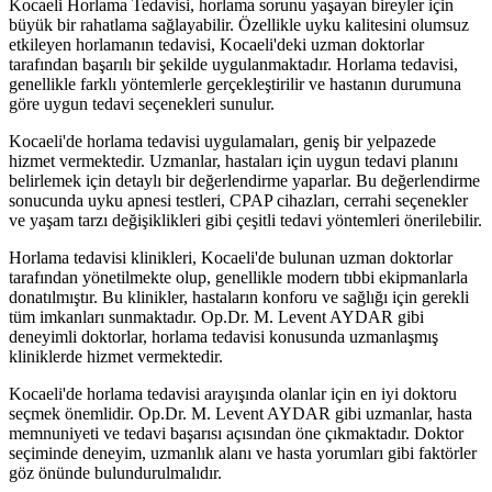
Kocaeli Horlama Tedavisi, horlama sorunu yaşayan bireyler için
büyük bir rahatlama sağlayabilir. Özellikle uyku kalitesini olumsuz
etkileyen horlamanın tedavisi, Kocaeli'deki uzman doktorlar
tarafından başarılı bir şekilde uygulanmaktadır. Horlama tedavisi,
genellikle farklı yöntemlerle gerçekleştirilir ve hastanın durumuna
göre uygun tedavi seçenekleri sunulur.
Kocaeli'de horlama tedavisi uygulamaları, geniş bir yelpazede
hizmet vermektedir. Uzmanlar, hastaları için uygun tedavi planını
belirlemek için detaylı bir değerlendirme yaparlar. Bu değerlendirme
sonucunda uyku apnesi testleri, CPAP cihazları, cerrahi seçenekler
ve yaşam tarzı değişiklikleri gibi çeşitli tedavi yöntemleri önerilebilir.
Horlama tedavisi klinikleri, Kocaeli'de bulunan uzman doktorlar
tarafından yönetilmekte olup, genellikle modern tıbbi ekipmanlarla
donatılmıştır. Bu klinikler, hastaların konforu ve sağlığı için gerekli
tüm imkanları sunmaktadır. Op.Dr. M. Levent AYDAR gibi
deneyimli doktorlar, horlama tedavisi konusunda uzmanlaşmış
kliniklerde hizmet vermektedir.
Kocaeli'de horlama tedavisi arayışında olanlar için en iyi doktoru
seçmek önemlidir. Op.Dr. M. Levent AYDAR gibi uzmanlar, hasta
memnuniyeti ve tedavi başarısı açısından öne çıkmaktadır. Doktor
seçiminde deneyim, uzmanlık alanı ve hasta yorumları gibi faktörler
göz önünde bulundurulmalıdır.