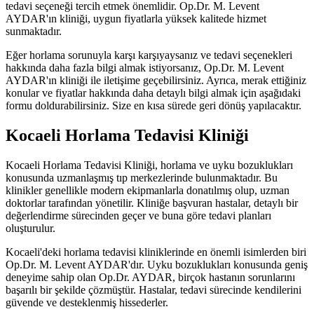
tedavi seçeneği tercih etmek önemlidir. Op.Dr. M. Levent
AYDAR'ın kliniği, uygun fiyatlarla yüksek kalitede hizmet
sunmaktadır.
Eğer horlama sorunuyla karşı karşıyaysanız ve tedavi seçenekleri
hakkında daha fazla bilgi almak istiyorsanız, Op.Dr. M. Levent
AYDAR'ın kliniği ile iletişime geçebilirsiniz. Ayrıca, merak ettiğiniz
konular ve fiyatlar hakkında daha detaylı bilgi almak için aşağıdaki
formu doldurabilirsiniz. Size en kısa sürede geri dönüş yapılacaktır.
Kocaeli Horlama Tedavisi Kliniği
Kocaeli Horlama Tedavisi Kliniği, horlama ve uyku bozuklukları
konusunda uzmanlaşmış tıp merkezlerinde bulunmaktadır. Bu
klinikler genellikle modern ekipmanlarla donatılmış olup, uzman
doktorlar tarafından yönetilir. Kliniğe başvuran hastalar, detaylı bir
değerlendirme sürecinden geçer ve buna göre tedavi planları
oluşturulur.
Kocaeli'deki horlama tedavisi kliniklerinde en önemli isimlerden biri
Op.Dr. M. Levent AYDAR'dır. Uyku bozuklukları konusunda geniş
deneyime sahip olan Op.Dr. AYDAR, birçok hastanın sorunlarını
başarılı bir şekilde çözmüştür. Hastalar, tedavi sürecinde kendilerini
güvende ve desteklenmiş hissederler.