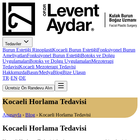
Tedaviler
Burun Estetiği Rinoplasti
Kocaeli Burun Estetiği
Fonksiyonel Burun
Ameliyatları
Fonksiyonel Burun Estetiği
Botoks ve Dolgu
Uygulamaları
Botoks ve Dolgu Uygulamaları
Mezoterapi
Tedavisi
Kocaeli Mezoterapi Tedavisi
Hakkımızda
Basın/Medya
Blog
Bize Ulaşın
TR
·
EN
·
DE
Ücretsiz Ön Randevu Alın
Kocaeli Horlama Tedavisi
Anasayfa
›
Blog
›
Kocaeli Horlama Tedavisi
Kocaeli Horlama Tedavisi