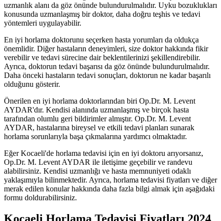
uzmanlık alanı da göz önünde bulundurulmalıdır. Uyku bozuklukları
konusunda uzmanlaşmış bir doktor, daha doğru teşhis ve tedavi
yöntemleri uygulayabilir.
En iyi horlama doktorunu seçerken hasta yorumları da oldukça
önemlidir. Diğer hastaların deneyimleri, size doktor hakkında fikir
verebilir ve tedavi sürecine dair beklentilerinizi şekillendirebilir.
Ayrıca, doktorun tedavi başarısı da göz önünde bulundurulmalıdır.
Daha önceki hastaların tedavi sonuçları, doktorun ne kadar başarılı
olduğunu gösterir.
Önerilen en iyi horlama doktorlarından biri Op.Dr. M. Levent
AYDAR'dır. Kendisi alanında uzmanlaşmış ve birçok hasta
tarafından olumlu geri bildirimler almıştır. Op.Dr. M. Levent
AYDAR, hastalarına bireysel ve etkili tedavi planları sunarak
horlama sorunlarıyla başa çıkmalarına yardımcı olmaktadır.
Eğer Kocaeli'de horlama tedavisi için en iyi doktoru arıyorsanız,
Op.Dr. M. Levent AYDAR ile iletişime geçebilir ve randevu
alabilirsiniz. Kendisi uzmanlığı ve hasta memnuniyeti odaklı
yaklaşımıyla bilinmektedir. Ayrıca, horlama tedavisi fiyatları ve diğer
merak edilen konular hakkında daha fazla bilgi almak için aşağıdaki
formu doldurabilirsiniz.
Kocaeli Horlama Tedavisi Fiyatları 2024