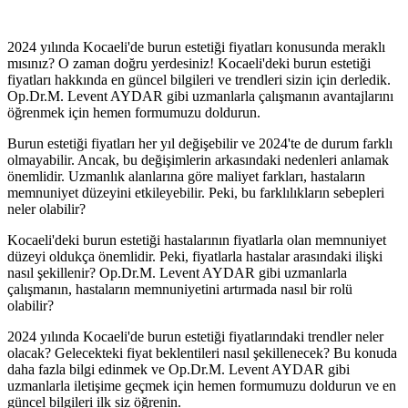
2024 yılında Kocaeli'de burun estetiği fiyatları konusunda meraklı
mısınız? O zaman doğru yerdesiniz! Kocaeli'deki burun estetiği
fiyatları hakkında en güncel bilgileri ve trendleri sizin için derledik.
Op.Dr.M. Levent AYDAR gibi uzmanlarla çalışmanın avantajlarını
öğrenmek için hemen formumuzu doldurun.
Burun estetiği fiyatları her yıl değişebilir ve 2024'te de durum farklı
olmayabilir. Ancak, bu değişimlerin arkasındaki nedenleri anlamak
önemlidir. Uzmanlık alanlarına göre maliyet farkları, hastaların
memnuniyet düzeyini etkileyebilir. Peki, bu farklılıkların sebepleri
neler olabilir?
Kocaeli'deki burun estetiği hastalarının fiyatlarla olan memnuniyet
düzeyi oldukça önemlidir. Peki, fiyatlarla hastalar arasındaki ilişki
nasıl şekillenir? Op.Dr.M. Levent AYDAR gibi uzmanlarla
çalışmanın, hastaların memnuniyetini artırmada nasıl bir rolü
olabilir?
2024 yılında Kocaeli'de burun estetiği fiyatlarındaki trendler neler
olacak? Gelecekteki fiyat beklentileri nasıl şekillenecek? Bu konuda
daha fazla bilgi edinmek ve Op.Dr.M. Levent AYDAR gibi
uzmanlarla iletişime geçmek için hemen formumuzu doldurun ve en
güncel bilgileri ilk siz öğrenin.