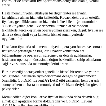
kontroller de hastaların fiyat-performans dengesine olan güvenini
artırır.
Hasta memnuniyetini etkileyen bir diğer faktör ise fiyatın
karşılığında alınan hizmetin kalitesidir. Kocaeli'deki burun estetiği
fiyatları, genellikle sunulan hizmetin kalitesi ile doğru orantılıdır.
Yüksek fiyatlar, genellikle deneyimli uzmanlar ve modern
tekniklerle gerçekleştirilen operasyonları içerirken, düşük fiyatlar ise
daha az deneyimli veya kalitesiz hizmet sunan yerlerde
uygulanabilir.
Hastaların fiyatlarla olan memnuniyeti, operasyon öncesi ve sonrası
iletişim ve şeffaflığa da bağlıdır. Fiyatlar konusunda net
bilgilendirme ve operasyon sürecine dair detaylı açıklamalar,
hastaların operasyon öncesinde doğru beklentilere sahip olmalarını
sağlar ve sonrasında memnuniyetlerini artırır.
Burun estetiği operasyonları genellikle kişisel bir tercih ve yatırım
olduğundan, hastaların fiyat-performans dengesine güvenmeleri
önemlidir. Op.Dr.M. Levent AYDAR gibi uzmanlar, hem başarılı
sonuçlar hem de hasta memnuniyeti odaklı hizmetleriyle bu güveni
pekiştirirler.
Merak edilen diğer konular ve fiyatlar hakkında daha detaylı bilgi
almak için aşağıdaki formu doldurabilir ve Op.Dr.M. Levent
AYDAR ile iletişime geçebilirsiniz.