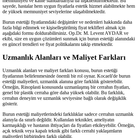
memnuniyeti ve kalite standartlarıyla da ilişkilendirmektedir. Bu
sayede, hastalar hem uygun fiyatlarla estetik hizmet alabilmekte hem
de yüksek memnuniyet seviyelerine ulaşabilmektedir.
Burun estetiği fiyatlarındaki değişimler ve nedenleri hakkında daha
fazla bilgi edinmek ve kişiselleştirilmiş fiyat teklifleri almak için
aşağıdaki formu doldurabilirsiniz. Op.Dr. M. Levent AYDAR ve
ekibi, size en uygun çözümleri sunmak için burun estetiği alanındaki
en güncel trendleri ve fiyat politikalarını takip etmektedir.
Uzmanlık Alanları ve Maliyet Farkları
Uzmanlık alanları ve maliyet farkları konusu, burun estetiği
fiyatlarının belirlenmesinde önemli bir rol oynar. Kocaeli'de burun
estetiği maliyetleri, uzmanlık alanına göre farklılık gösterebilir.
Örneğin, Rinoplasti konusunda uzmanlaşmış bir cerrahın fiyatları,
genel bir plastik cerraha göre daha yüksek olabilir. Bu farklılık,
cerrahın deneyim ve uzmanlık seviyesine bağlı olarak değişiklik
gösterir.
Burun estetiği maliyetlerindeki farklılıklar sadece cerrahın uzmanlık
alanıyla da sınırlı değildir. Kullanılan teknikler, ameliyatın
karmaşıklığı ve hastanın ihtiyaçları da fiyatları etkileyebilir. Örneğin,
açık teknik veya kapalı teknik gibi farklı cerrahi yaklaşımların
maliyetleri birbirinden farklı olabilir.