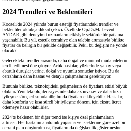
2024 Trendleri ve Beklentileri
Kocaeli'de 2024 yılında burun estetiği fiyatlarındaki trendler ve
beklentiler oldukça dikkat çekici. Özellikle Op.Dr.M. Levent
AYDAR gibi deneyimli uzmanların etkisiyle sektörde bir patlama
yaşanabilir. Bu yıl, estetik cerrahiye olan talebin artmasıyla birlikte
fiyatlar da belirgin bir şekilde değişebilir. Peki, bu değişim ne yönde
olacak?
Gelecekteki trendler arasında, daha doğal ve minimal müdahalelerin
tercih edilmesi öne çıkıyor. Artık hastalar, yüzlerinde yapay veya
abartılı duruşlar yerine, doğal ve uyumlu sonuçlar istiyor. Bu da
cerrahların daha hassas ve detaylı çalışmalarını gerektiriyor.
Bununla birlikte, teknolojideki gelişmelerin de fiyatlara etkisi büyük
olabilir. Yeni teknolojiler sayesinde daha az invaziv ve daha hızlı
iyileşme süreçleri sunulabilir, bu da fiyatları etkileyebilir. Hastalar,
daha konforlu ve kısa süreli bir iyileşme dönemi için ekstra ücret
ödemeye hazır olabilirler.
2024'te beklenen bir diğer trend ise kişiye özel planlamaların
artması. Her hastanın anatomik yapısına ve isteklerine göre özel bir
cerrahi plan oluşturulması, fiyatların da değişkenlik göstermesine