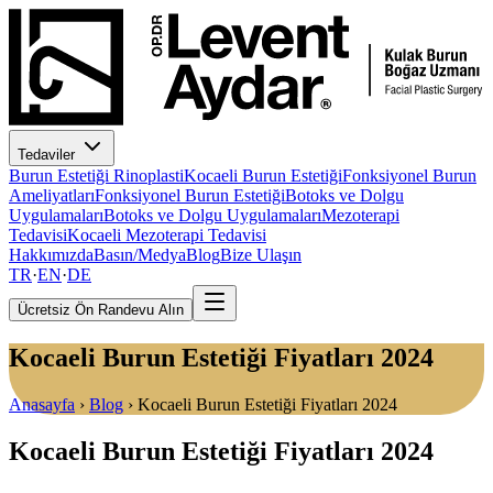
Tedaviler
Burun Estetiği Rinoplasti
Kocaeli Burun Estetiği
Fonksiyonel Burun
Ameliyatları
Fonksiyonel Burun Estetiği
Botoks ve Dolgu
Uygulamaları
Botoks ve Dolgu Uygulamaları
Mezoterapi
Tedavisi
Kocaeli Mezoterapi Tedavisi
Hakkımızda
Basın/Medya
Blog
Bize Ulaşın
TR
·
EN
·
DE
Ücretsiz Ön Randevu Alın
Kocaeli Burun Estetiği Fiyatları 2024
Anasayfa
›
Blog
›
Kocaeli Burun Estetiği Fiyatları 2024
Kocaeli Burun Estetiği Fiyatları 2024