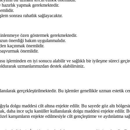
e hazırlık yapmak gerekmektedir.
emlidir.
lem sonrası rahatlık sağlayacaktır.
 dinlenmeye özen göstermek gerekmektedir.
nuzun önerdiği bakım uygulanmalıdır.
rden kaçınmak önemlidir.
başvurmak önemlidir.
usu işleminden en iyi sonucu alabilir ve sağlıklı bir iyileşme süreci geçi
ldurarak uzmanlarımızdan destek alabilirsiniz.
ullanılarak gerçekleştirilmektedir. Bu işlemler genellikle uzman estetik
ıyla dolgu maddesi cilt altına enjekte edilir. Bu sayede göz altı bölgesi
rak, daha ince uçlu kanüller kullanılarak dolgu maddesi enjekte edilir.
özel karışımların enjekte edilmesiyle cilt gençleştirme ve aydınlatma sa