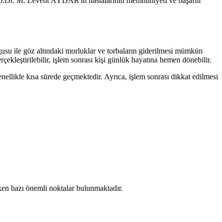
r. Op.Dr. M. Levent AYDAR'ın hastalarının memnuniyeti ve başarılı
olgusu ile göz altındaki morluklar ve torbaların giderilmesi mümkün
çekleştirilebilir, işlem sonrası kişi günlük hayatına hemen dönebilir.
nellikle kısa sürede geçmektedir. Ayrıca, işlem sonrası dikkat edilmesi
eken bazı önemli noktalar bulunmaktadır.