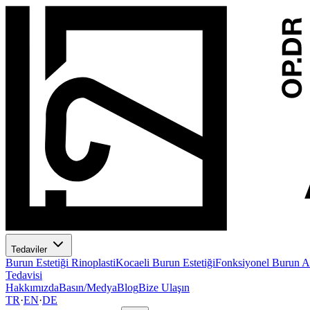
Tedaviler
Burun Estetiği Rinoplasti
Kocaeli Burun Estetiği
Fonksiyonel Burun Am
Tedavisi
Hakkımızda
Basın/Medya
Blog
Bize Ulaşın
TR
·
EN
·
DE