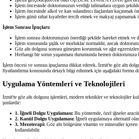
İşlem öncesinde doktorunuzun verdiği talimatlara uygun şekild
İşlem öncesinde alkol ve kan sulandırıcı ilaçlardan kaçınmak ön
İşlem günü rahat kıyafetler tercih etmek ve makyaj yapmamak iş
İşlem Sonrası İpuçları:
İşlem sonrası doktorunuzun önerdiği şekilde hareket etmek ve
İşlem sonrasında şişlik ve morluklar normaldir, ancak doktoru
Göz altı dolgusu sonrası güneşten korunmak ve ağır egzersizle
Herhangi bir sorun yaşanması durumunda hemen doktorunuza 
İşlem öncesi ve sonrası ipuçlarına dikkat ederek, İzmit'te göz altı dolg
fiyatlandırma konusunda detaylı bilgi edinmek için aşağıdaki formu do
Uygulama Yöntemleri ve Teknolojileri
İzmit'te göz altı dolgusu işlemleri, modern teknikler ve teknolojiler k
şunlardır:
1. İğneli Dolgu Uygulaması:
Bu yöntemde, özel iğneler aracılığ
2. Kanül Dolgu Uygulaması:
İğneli uygulamaya alternatif ola
3. Mezoterapi:
Göz altı bölgesine vitamin ve mineraller içeren 
kullanılabilir.