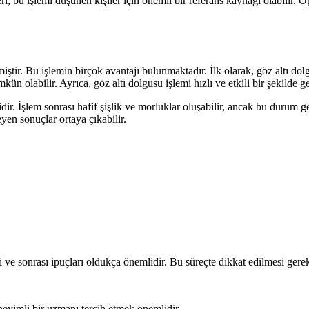
eri, bu işlemi düşünen kişiler için önemli bir referans kaynağı olabili
miştir. Bu işlemin birçok avantajı bulunmaktadır. İlk olarak, göz altı d
labilir. Ayrıca, göz altı dolgusu işlemi hızlı ve etkili bir şekilde ger
ir. İşlem sonrası hafif şişlik ve morluklar oluşabilir, ancak bu durum ge
yen sonuçlar ortaya çıkabilir.
si ve sonrası ipuçları oldukça önemlidir. Bu süreçte dikkat edilmesi ger
yimli bir uzmanı tercih etmek önemlidir.