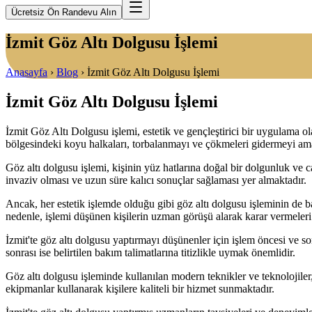
Ücretsiz Ön Randevu Alın
İzmit Göz Altı Dolgusu İşlemi
Anasayfa
›
Blog
›
İzmit Göz Altı Dolgusu İşlemi
İzmit Göz Altı Dolgusu İşlemi
İzmit Göz Altı Dolgusu işlemi, estetik ve gençleştirici bir uygulama 
bölgesindeki koyu halkaları, torbalanmayı ve çökmeleri gidermeyi ama
Göz altı dolgusu işlemi, kişinin yüz hatlarına doğal bir dolgunluk ve c
invaziv olması ve uzun süre kalıcı sonuçlar sağlaması yer almaktadır.
Ancak, her estetik işlemde olduğu gibi göz altı dolgusu işleminin de ba
nedenle, işlemi düşünen kişilerin uzman görüşü alarak karar vermeleri
İzmit'te göz altı dolgusu yaptırmayı düşünenler için işlem öncesi ve
sonrası ise belirtilen bakım talimatlarına titizlikle uymak önemlidir.
Göz altı dolgusu işleminde kullanılan modern teknikler ve teknolojiler
ekipmanlar kullanarak kişilere kaliteli bir hizmet sunmaktadır.