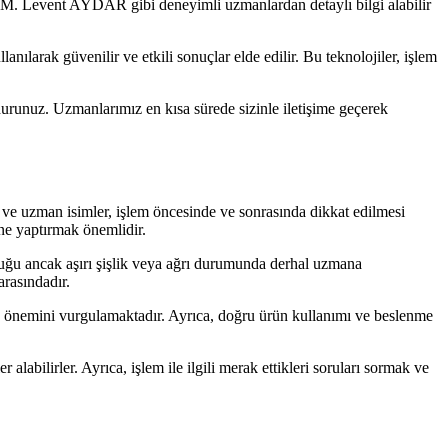
.Dr.M. Levent AYDAR gibi deneyimli uzmanlardan detaylı bilgi alabilir
anılarak güvenilir ve etkili sonuçlar elde edilir. Bu teknolojiler, işlem
durunuz. Uzmanlarımız en kısa sürede sizinle iletişime geçerek
ve uzman isimler, işlem öncesinde ve sonrasında dikkat edilmesi
ne yaptırmak önemlidir.
duğu ancak aşırı şişlik veya ağrı durumunda derhal uzmana
arasındadır.
n önemini vurgulamaktadır. Ayrıca, doğru ürün kullanımı ve beslenme
abilirler. Ayrıca, işlem ile ilgili merak ettikleri soruları sormak ve