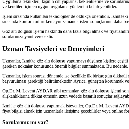
Uygulama teknikleri, kişinin cilt yapısına, beklentilerine ve sorunlar
ve kendileri için en uygun uygulama yöntemini belirleyebilirler.
İşlem sırasında kullanılan teknolojiler de oldukça önemlidir. İzmit'teki 
sırasında konforu arttırırken aynı zamanda işlem sonuçlarının daha başa
Göz altı dolgusu işlemi hakkında daha fazla bilgi almak ve fiyatlandı
sorularınıza yanıt verecektir.
Uzman Tavsiyeleri ve Deneyimleri
Uzmanlar, İzmit'te göz altı dolgusu yaptırmayı düşünen kişilere çeşi
gereken noktalar konusunda önemli bilgiler sunmaktadır. Bu nedenle,
Uzmanlar, işlem sonrası dönemde ise özellikle ilk birkaç gün dikkatl
başvurulması gerektiği belirtilmektedir. Ayrıca, güneşten korunmak ve 
Op.Dr. M. Levent AYDAR gibi uzmanlar, göz altı dolgusu işlemi sonra
alışkanlıklarına dikkat etmenin uzun vadede başarılı sonuçlar sağlayabi
İzmit'te göz altı dolgusu yaptırmak isteyenler, Op.Dr. M. Levent AYDAR 
fiyat bilgisi almak için uzmanlarla iletişime geçebilirler veya online f
Sorularınız mı var?