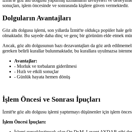
İzmit'te göz altı dolgusu yaptırmış uzmanların tavsiyeleri ve deneyiml
sonuçları, işlem öncesinde ve sonrasında kişilere güven vermektedir.
Dolguların Avantajları
Göz altı dolgusu işlemi, son yıllarda İzmit'te oldukça popüler hale gel
olmaktadır. Bu sayede daha dinç ve genç bir görünüm elde etmek mümkün o
Ancak, göz altı dolgusunun bazı dezavantajları da göz ardı edilmemelid
gereken belirli kurallar bulunmaktadır, bu kurallara uyulmazsa istenme
Avantajlar:
- Morluk ve torbaların giderilmesi
- Hızlı ve etkili sonuçlar
- Günlük hayata hemen dönüş
İşlem Öncesi ve Sonrası İpuçları
İzmit'te göz altı dolgusu işlemi yaptırmayı düşünenler için işlem önce
İşlem Öncesi İpuçları:
İşlemi gerçekleştirecek olan Op.Dr.M. Levent AYDAR gibi dene