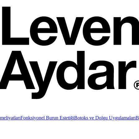
eliyatları
Fonksiyonel Burun Estetiği
Botoks ve Dolgu Uygulamaları
B