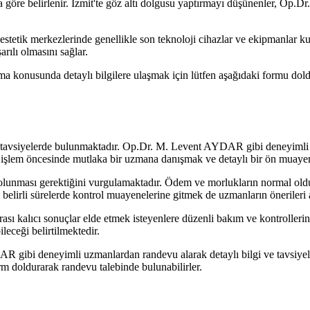
ına göre belirlenir. İzmit'te göz altı dolgusu yaptırmayı düşünenler, Op
estetik merkezlerinde genellikle son teknoloji cihazlar ve ekipmanlar kull
rılı olmasını sağlar.
rma konusunda detaylı bilgilere ulaşmak için lütfen aşağıdaki formu dol
tli tavsiyelerde bulunmaktadır. Op.Dr. M. Levent AYDAR gibi deneyimli 
 işlem öncesinde mutlaka bir uzmana danışmak ve detaylı bir ön muaye
i olunması gerektiğini vurgulamaktadır. Ödem ve morlukların normal ol
belirli sürelerde kontrol muayenelerine gitmek de uzmanların önerileri 
sı kalıcı sonuçlar elde etmek isteyenlere düzenli bakım ve kontrolleri
leceği belirtilmektedir.
gibi deneyimli uzmanlardan randevu alarak detaylı bilgi ve tavsiyeler al
orm doldurarak randevu talebinde bulunabilirler.